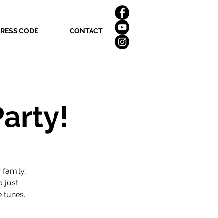
RESS CODE
CONTACT
arty!
 family,
o just
e tunes.