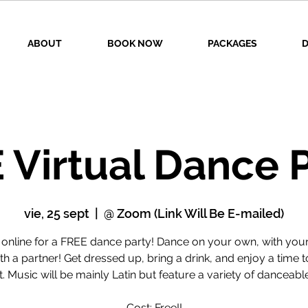
ABOUT
BOOK NOW
PACKAGES
D
 Virtual Dance P
vie, 25 sept
  |  
@ Zoom (Link Will Be E-mailed)
 online for a FREE dance party! Dance on your own, with your
th a partner! Get dressed up, bring a drink, and enjoy a time t
t. Music will be mainly Latin but feature a variety of danceabl
Cost: Free!!