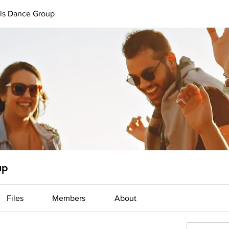
uls Dance Group
up
Files
Members
About