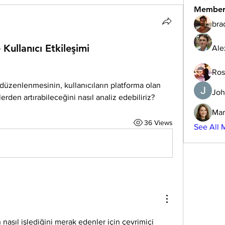
Member
bra
Kullanıcı Etkileşimi
Ale
Ros
Joh
lerden artırabileceğini nasıl analiz edebiliriz?
Mar
36 Views
See All 
 nasıl işlediğini merak edenler için çevrimiçi 