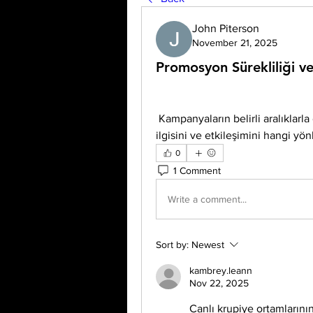
John Piterson
November 21, 2025
Promosyon Sürekliliği ve 
 Kampanyaların belirli aralıklarla düzenlenmesinin, kullanıcıların platforma olan 
ilgisini ve etkileşimini hangi yön
0
1 Comment
Write a comment...
Sort by:
Newest
kambrey.leann
Nov 22, 2025
Canlı krupiye ortamlarının